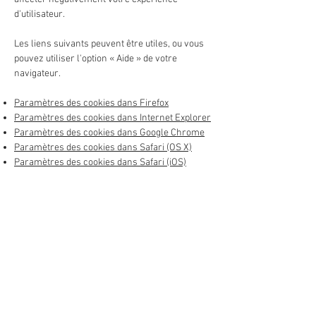
d'utilisateur.
Les liens suivants peuvent être utiles, ou vous
pouvez utiliser l'option
«
Aide
»
de votre
navigateur.
Paramètres des cookies dans Firefox
Paramètres des cookies dans Internet Explorer
Paramètres des cookies dans Google Chrome
Paramètres des cookies dans Safari (OS X)
Paramètres des cookies dans Safari (iOS)
Paramètres des cookies dans Android
Pour refuser et empêcher que vos données
soient utilisées par Google Analytics sur tous
les sites web, consultez les instructions
suivantes
:
https://tools.google.com/dlpage/gaoptout?
hl=fr
.
Il se peut que nous modifiions cette politique en